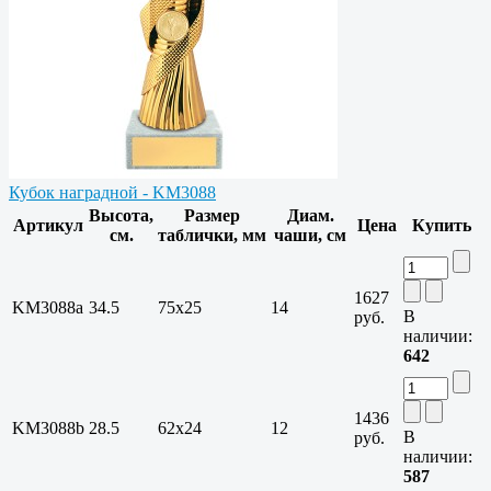
Кубок наградной - KM3088
Высота,
Размер
Диам.
Артикул
Цена
Купить
см.
таблички, мм
чаши, см
1627
KM3088a
34.5
75х25
14
В
руб.
наличии:
642
1436
KM3088b
28.5
62х24
12
В
руб.
наличии:
587