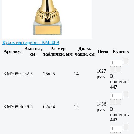
Кубок наградной - KM3089
Высота,
Размер
Диам.
Артикул
Цена
Купить
см.
таблички, мм
чаши, см
1627
KM3089a
32.5
75х25
14
В
руб.
наличии:
447
1436
KM3089b
29.5
62х24
12
В
руб.
наличии:
447