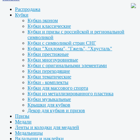
Распродажа
Кубки
Кубки-эконом
Кубки классические
Кубки и призы с российской и региональной
символикой
Кубки с символикой стран СНГ
Кубки "Хохлома", "Гжель", "Хрусталь"
Кубки престижные
Кубки многоуровневые
Кубки с оригинальными элементами
Кубки переходящие
Кубки тематические
Кубки - комплекты
Кубки для массового спорта
Кубки из металлизированного пластика
Кубки музыкальные
Крышки для кубков
Декор для кубков и призов
Призы
Медали
Ленты и колодки для медалей
Медальницы
Вкладыши и наклейки