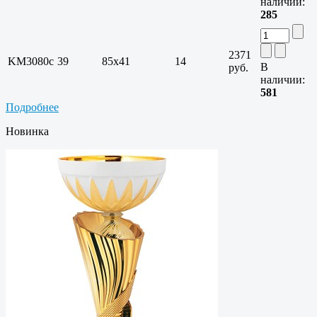
наличии:
285
2371
KM3080c
39
85х41
14
В
руб.
наличии:
581
Подробнее
Новинка