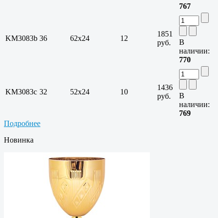
767
1851
KM3083b
36
62х24
12
В
руб.
наличии:
770
1436
KM3083c
32
52х24
10
В
руб.
наличии:
769
Подробнее
Новинка