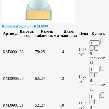
Кубок наградной - KM3090
Высота,
Размер
Диам.
Артикул
Цена
Купить
см.
таблички, мм
чаши, см
1627
KM3090a
33
75х25
14
В
руб.
наличии:
85
1436
KM3090b
26
62х24
12
В
руб.
наличии:
85
1117
KM3090c
21
52х24
10
В
руб.