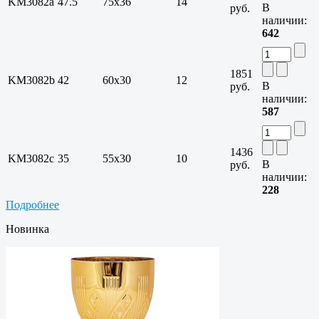
KM3082a
47.5
75х36
14
В
руб.
наличии:
642
1851
KM3082b
42
60х30
12
В
руб.
наличии:
587
1436
KM3082c
35
55х30
10
В
руб.
наличии:
228
Подробнее
Новинка