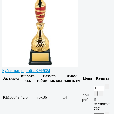
Кубок наградной - KM3084
Высота,
Размер
Диам.
Артикул
Цена
Купить
см.
таблички, мм
чаши, см
2240
KM3084a
42.5
75х36
14
В
руб.
наличии:
767