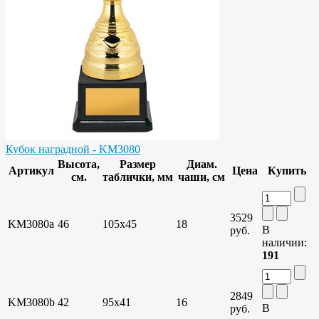
Кубок наградной - KM3080
Высота,
Размер
Диам.
Артикул
Цена
Купить
см.
таблички, мм
чаши, см
3529
KM3080a
46
105х45
18
В
руб.
наличии:
191
2849
KM3080b
42
95х41
16
В
руб.