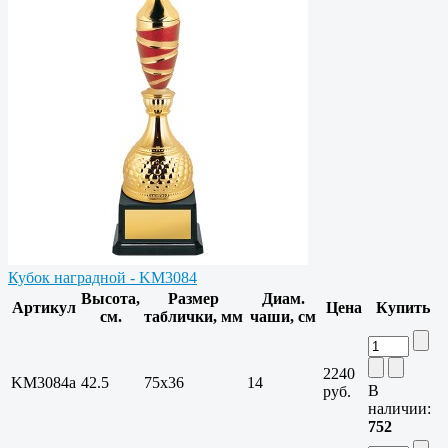
Кубок наградной - KM3084
Высота,
Размер
Диам.
Артикул
Цена
Купить
см.
таблички, мм
чаши, см
2240
KM3084a
42.5
75х36
14
В
руб.
наличии:
752