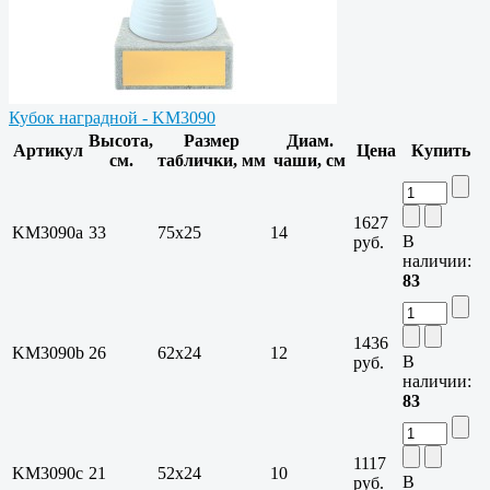
Кубок наградной - KM3090
Высота,
Размер
Диам.
Артикул
Цена
Купить
см.
таблички, мм
чаши, см
1627
KM3090a
33
75х25
14
В
руб.
наличии:
83
1436
KM3090b
26
62х24
12
В
руб.
наличии:
83
1117
KM3090c
21
52х24
10
В
руб.