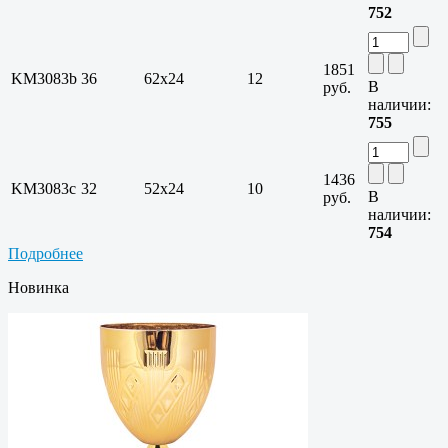
752
1851
KM3083b
36
62х24
12
В
руб.
наличии:
755
1436
KM3083c
32
52х24
10
В
руб.
наличии:
754
Подробнее
Новинка