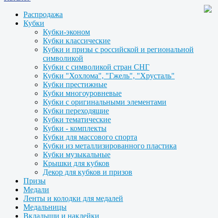
Распродажа
Кубки
Кубки-эконом
Кубки классические
Кубки и призы с российской и региональной
символикой
Кубки с символикой стран СНГ
Кубки "Хохлома", "Гжель", "Хрусталь"
Кубки престижные
Кубки многоуровневые
Кубки с оригинальными элементами
Кубки переходящие
Кубки тематические
Кубки - комплекты
Кубки для массового спорта
Кубки из металлизированного пластика
Кубки музыкальные
Крышки для кубков
Декор для кубков и призов
Призы
Медали
Ленты и колодки для медалей
Медальницы
Вкладыши и наклейки