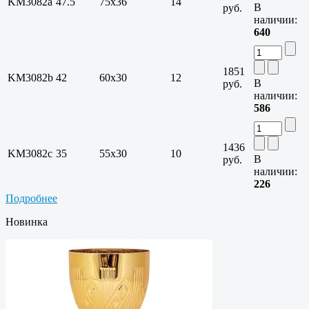
KM3082a
47.5
75х36
14
В
руб.
наличии:
640
1851
KM3082b
42
60х30
12
В
руб.
наличии:
586
1436
KM3082c
35
55х30
10
В
руб.
наличии:
226
Подробнее
Новинка