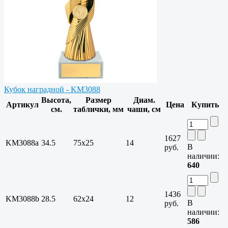
Кубок наградной - KM3088
Высота,
Размер
Диам.
Артикул
Цена
Купить
см.
таблички, мм
чаши, см
1627
KM3088a
34.5
75х25
14
В
руб.
наличии:
640
1436
KM3088b
28.5
62х24
12
В
руб.
наличии:
586