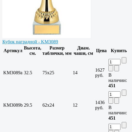
Кубок наградной - KM3089
Высота,
Размер
Диам.
Артикул
Цена
Купить
см.
таблички, мм
чаши, см
1627
KM3089a
32.5
75х25
14
В
руб.
наличии:
451
1436
KM3089b
29.5
62х24
12
В
руб.
наличии:
451