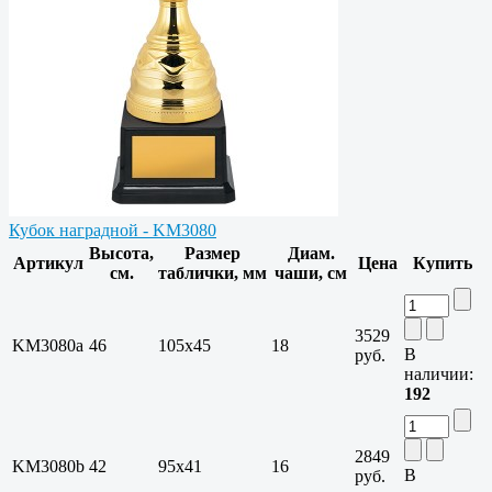
Кубок наградной - KM3080
Высота,
Размер
Диам.
Артикул
Цена
Купить
см.
таблички, мм
чаши, см
3529
KM3080a
46
105х45
18
В
руб.
наличии:
192
2849
KM3080b
42
95х41
16
В
руб.