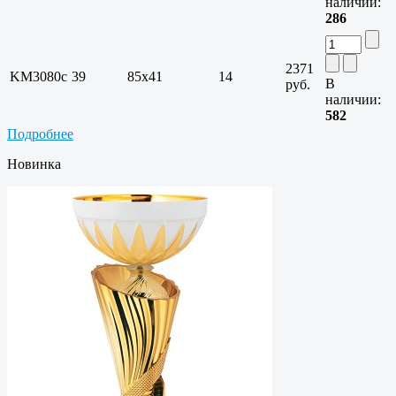
наличии:
286
2371
KM3080c
39
85х41
14
В
руб.
наличии:
582
Подробнее
Новинка