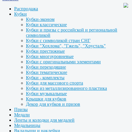
Распродажа
Кубки
Кубки-эконом
Кубки классические
Кубки и призы с российской и региональной
символикой
Кубки с символикой стран СНГ
Кубки "Хохлома", "Гжель", "Хрусталь"
Кубки престижные
Кубки многоуровневые
Кубки с оригинальными элементами
Кубки переходящие
Кубки тематические
Кубки - комплекты
Кубки для массового спорта
Кубки из металлизированного пластика
Кубки музыкальные
Крышки для кубков
Декор для кубков и призов
Призы
Медали
Ленты и колодки для медалей
Медальницы
Вкладыши и наклейки