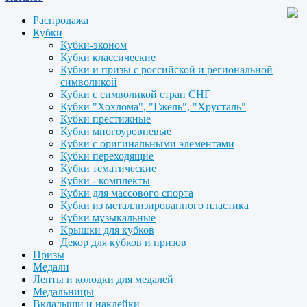
Распродажа
Кубки
Кубки-эконом
Кубки классические
Кубки и призы с российской и региональной
символикой
Кубки с символикой стран СНГ
Кубки "Хохлома", "Гжель", "Хрусталь"
Кубки престижные
Кубки многоуровневые
Кубки с оригинальными элементами
Кубки переходящие
Кубки тематические
Кубки - комплекты
Кубки для массового спорта
Кубки из металлизированного пластика
Кубки музыкальные
Крышки для кубков
Декор для кубков и призов
Призы
Медали
Ленты и колодки для медалей
Медальницы
Вкладыши и наклейки