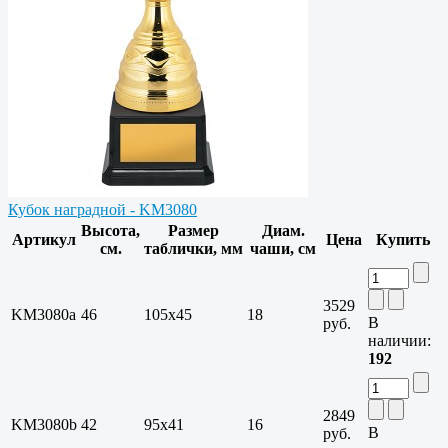
Кубок наградной - KM3080
Высота,
Размер
Диам.
Артикул
Цена
Купить
см.
таблички, мм
чаши, см
3529
KM3080a
46
105х45
18
В
руб.
наличии:
192
2849
KM3080b
42
95х41
16
В
руб.