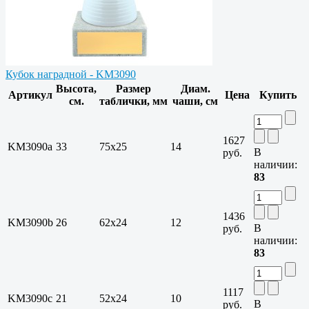
Кубок наградной - KM3090
Высота,
Размер
Диам.
Артикул
Цена
Купить
см.
таблички, мм
чаши, см
1627
KM3090a
33
75х25
14
В
руб.
наличии:
83
1436
KM3090b
26
62х24
12
В
руб.
наличии:
83
1117
KM3090c
21
52х24
10
В
руб.