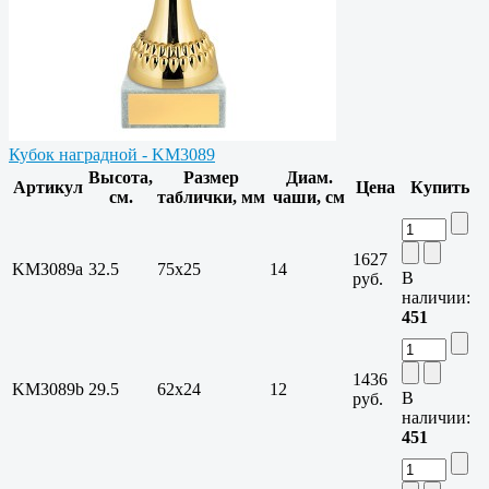
Кубок наградной - KM3089
Высота,
Размер
Диам.
Артикул
Цена
Купить
см.
таблички, мм
чаши, см
1627
KM3089a
32.5
75х25
14
В
руб.
наличии:
451
1436
KM3089b
29.5
62х24
12
В
руб.
наличии:
451