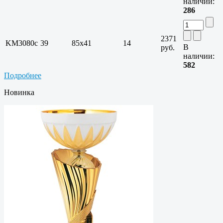
наличии:
286
2371
KM3080c
39
85х41
14
В
руб.
наличии:
582
Подробнее
Новинка