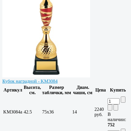
Кубок наградной - KM3084
Высота,
Размер
Диам.
Артикул
Цена
Купить
см.
таблички, мм
чаши, см
2240
KM3084a
42.5
75х36
14
В
руб.
наличии:
752