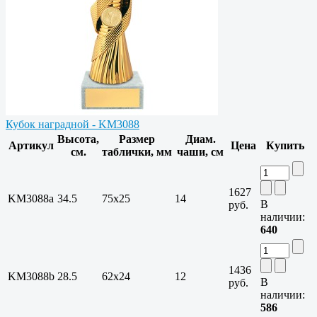
Кубок наградной - KM3088
Высота,
Размер
Диам.
Артикул
Цена
Купить
см.
таблички, мм
чаши, см
1627
KM3088a
34.5
75х25
14
В
руб.
наличии:
640
1436
KM3088b
28.5
62х24
12
В
руб.
наличии:
586