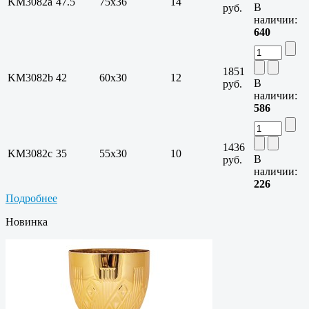
KM3082a
47.5
75х36
14
В
руб.
наличии:
640
1851
KM3082b
42
60х30
12
В
руб.
наличии:
586
1436
KM3082c
35
55х30
10
В
руб.
наличии:
226
Подробнее
Новинка