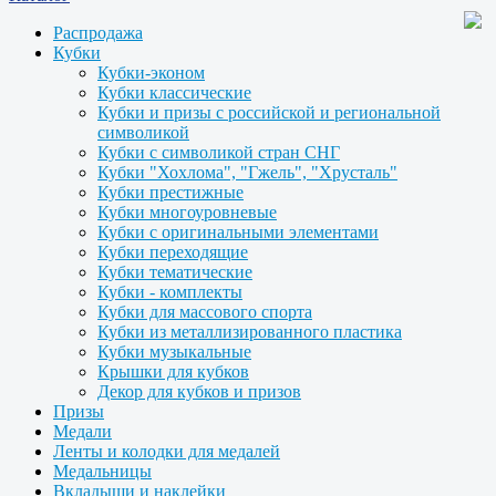
Распродажа
Кубки
Кубки-эконом
Кубки классические
Кубки и призы с российской и региональной
символикой
Кубки с символикой стран СНГ
Кубки "Хохлома", "Гжель", "Хрусталь"
Кубки престижные
Кубки многоуровневые
Кубки с оригинальными элементами
Кубки переходящие
Кубки тематические
Кубки - комплекты
Кубки для массового спорта
Кубки из металлизированного пластика
Кубки музыкальные
Крышки для кубков
Декор для кубков и призов
Призы
Медали
Ленты и колодки для медалей
Медальницы
Вкладыши и наклейки