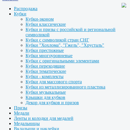
Распродажа
Кубки
Кубки-эконом
Кубки классические
Кубки и призы с российской и региональной
символикой
Кубки с символикой стран СНГ
Кубки "Хохлома", "Гжель", "Хрусталь"
Кубки престижные
Кубки многоуровневые
Кубки с оригинальными элементами
Кубки переходящие
Кубки тематические
Кубки - комплекты
Кубки для массового спорта
Кубки из металлизированного пластика
Кубки музыкальные
Крышки для кубков
Декор для кубков и призов
Призы
Медали
Ленты и колодки для медалей
Медальницы
Вкладыши и наклейки