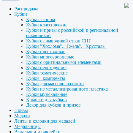
Распродажа
Кубки
Кубки-эконом
Кубки классические
Кубки и призы с российской и региональной
символикой
Кубки с символикой стран СНГ
Кубки "Хохлома", "Гжель", "Хрусталь"
Кубки престижные
Кубки многоуровневые
Кубки с оригинальными элементами
Кубки переходящие
Кубки тематические
Кубки - комплекты
Кубки для массового спорта
Кубки из металлизированного пластика
Кубки музыкальные
Крышки для кубков
Декор для кубков и призов
Призы
Медали
Ленты и колодки для медалей
Медальницы
Вкладыши и наклейки