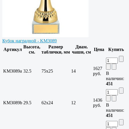
Кубок наградной - KM3089
Высота,
Размер
Диам.
Артикул
Цена
Купить
см.
таблички, мм
чаши, см
1627
KM3089a
32.5
75х25
14
В
руб.
наличии:
451
1436
KM3089b
29.5
62х24
12
В
руб.
наличии:
451