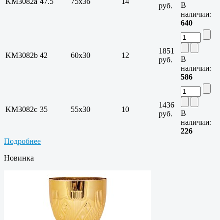
KM3082a
47.5
75х36
14
В
руб.
наличии:
640
1851
KM3082b
42
60х30
12
В
руб.
наличии:
586
1436
KM3082c
35
55х30
10
В
руб.
наличии:
226
Подробнее
Новинка