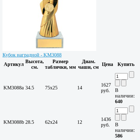
Кубок наградной - KM3088
Высота,
Размер
Диам.
Артикул
Цена
Купить
см.
таблички, мм
чаши, см
1627
KM3088a
34.5
75х25
14
В
руб.
наличии:
640
1436
KM3088b
28.5
62х24
12
В
руб.
наличии:
586