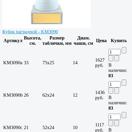
Кубок наградной - KM3090
Высота,
Размер
Диам.
Артикул
Цена
Купить
см.
таблички, мм
чаши, см
1627
KM3090a
33
75х25
14
В
руб.
наличии:
83
1436
KM3090b
26
62х24
12
В
руб.
наличии:
83
1117
KM3090c
21
52х24
10
В
руб.