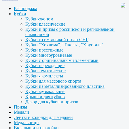
Распродажа
Кубки
Кубки-эконом
Кубки классические
Кубки и призы с российской и региональной
символикой
Кубки с символикой стран СНГ
Кубки "Хохлома", "Гжель", "Хрусталь"
Кубки престижные
Кубки многоуровневые
Кубки с оригинальными элементами
Кубки переходящие
Кубки тематические
Кубки - комплекты
Кубки для массового спорта
Кубки из металлизированного пластика
Кубки музыкальные
Крышки для кубков
Декор для кубков и призов
Призы
Медали
Ленты и колодки для медалей
Медальницы
Вкладыши и наклейки