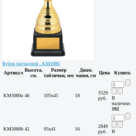
Кубок наградной - KM3080
Высота,
Размер
Диам.
Артикул
Цена
Купить
см.
таблички, мм
чаши, см
3529
KM3080a
46
105х45
18
В
руб.
наличии:
192
2849
KM3080b
42
95х41
16
В
руб.