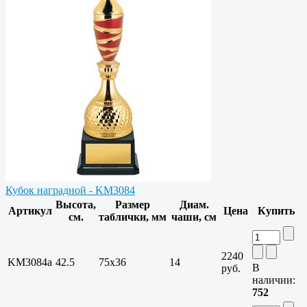
Кубок наградной - KM3084
Высота,
Размер
Диам.
Артикул
Цена
Купить
см.
таблички, мм
чаши, см
2240
KM3084a
42.5
75х36
14
В
руб.
наличии:
752