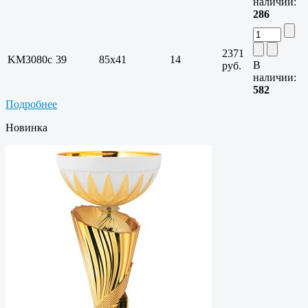
наличии:
286
2371
KM3080c
39
85х41
14
В
руб.
наличии:
582
Подробнее
Новинка