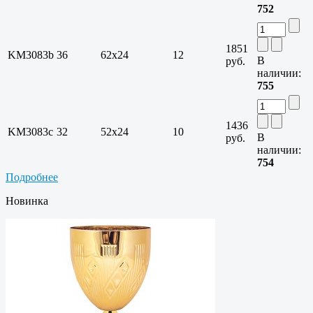
752
1851
KM3083b
36
62х24
12
В
руб.
наличии:
755
1436
KM3083c
32
52х24
10
В
руб.
наличии:
754
Подробнее
Новинка