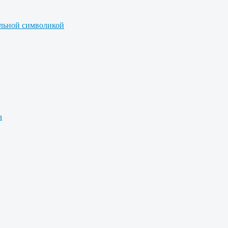
альной символикой
а