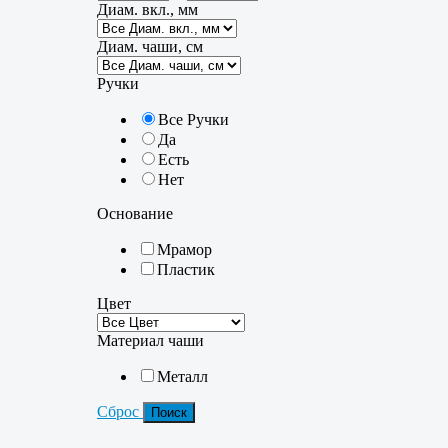
Диам. вкл., мм
Диам. чаши, см
Ручки
Все Ручки
Да
Есть
Нет
Основание
Мрамор
Пластик
Цвет
Материал чаши
Металл
Сброс