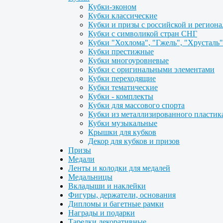
Кубки-эконом
Кубки классические
Кубки и призы с российской и регион
Кубки с символикой стран СНГ
Кубки "Хохлома", "Гжель", "Хрусталь"
Кубки престижные
Кубки многоуровневые
Кубки с оригинальными элементами
Кубки переходящие
Кубки тематические
Кубки - комплекты
Кубки для массового спорта
Кубки из металлизированного пластик
Кубки музыкальные
Крышки для кубков
Декор для кубков и призов
Призы
Медали
Ленты и колодки для медалей
Медальницы
Вкладыши и наклейки
Фигуры, держатели, основания
Дипломы и багетные рамки
Награды и подарки
Тарелки декоративные