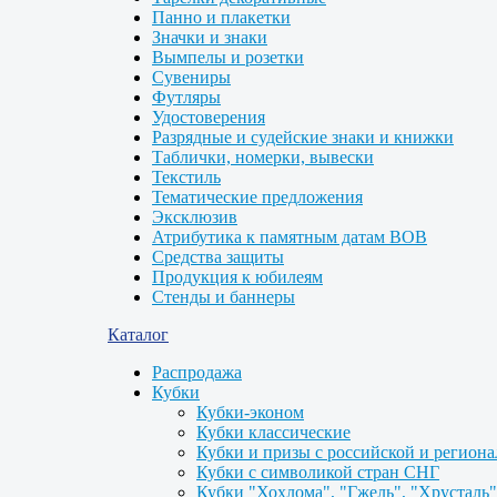
Панно и плакетки
Значки и знаки
Вымпелы и розетки
Сувениры
Футляры
Удостоверения
Разрядные и судейские знаки и книжки
Таблички, номерки, вывески
Текстиль
Тематические предложения
Эксклюзив
Атрибутика к памятным датам ВОВ
Средства защиты
Продукция к юбилеям
Стенды и баннеры
Каталог
Распродажа
Кубки
Кубки-эконом
Кубки классические
Кубки и призы с российской и регион
Кубки с символикой стран СНГ
Кубки "Хохлома", "Гжель", "Хрусталь"