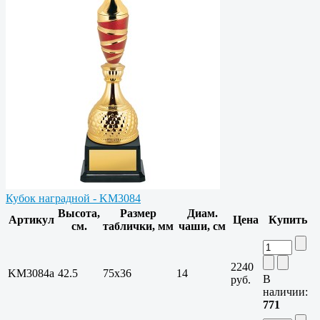
Кубок наградной - KM3084
Высота,
Размер
Диам.
Артикул
Цена
Купить
см.
таблички, мм
чаши, см
2240
KM3084a
42.5
75х36
14
В
руб.
наличии:
771