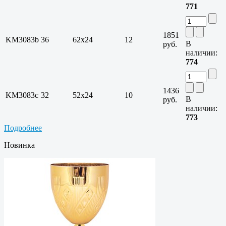
771
1851
KM3083b
36
62х24
12
В
руб.
наличии:
774
1436
KM3083c
32
52х24
10
В
руб.
наличии:
773
Подробнее
Новинка