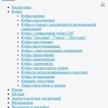
Распродажа
Кубки
Кубки-эконом
Кубки классические
Кубки и призы с российской и региональной
символикой
Кубки с символикой стран СНГ
Кубки "Хохлома", "Гжель", "Хрусталь"
Кубки престижные
Кубки многоуровневые
Кубки с оригинальными элементами
Кубки переходящие
Кубки тематические
Кубки - комплекты
Кубки для массового спорта
Кубки из металлизированного пластика
Кубки музыкальные
Крышки для кубков
Декор для кубков и призов
Призы
Медали
Ленты и колодки для медалей
Медальницы
Вкладыши и наклейки