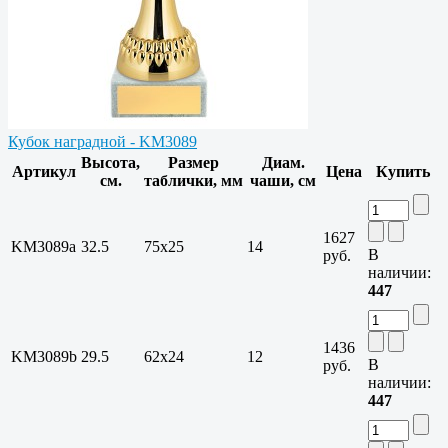
Кубок наградной - KM3089
Высота,
Размер
Диам.
Артикул
Цена
Купить
см.
таблички, мм
чаши, см
1627
KM3089a
32.5
75х25
14
В
руб.
наличии:
447
1436
KM3089b
29.5
62х24
12
В
руб.
наличии:
447