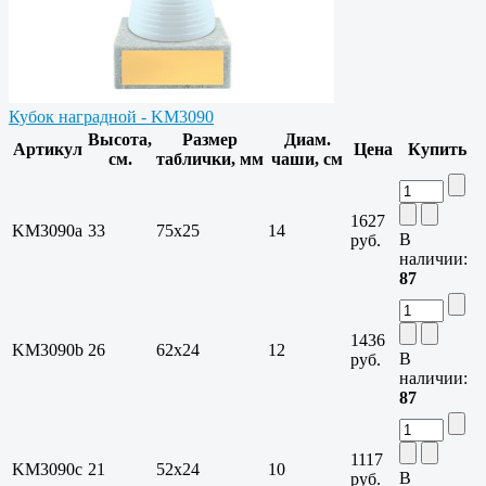
Кубок наградной - KM3090
Высота,
Размер
Диам.
Артикул
Цена
Купить
см.
таблички, мм
чаши, см
1627
KM3090a
33
75х25
14
В
руб.
наличии:
87
1436
KM3090b
26
62х24
12
В
руб.
наличии:
87
1117
KM3090c
21
52х24
10
В
руб.