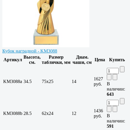
Кубок наградной - KM3088
Высота,
Размер
Диам.
Артикул
Цена
Купить
см.
таблички, мм
чаши, см
1627
KM3088a
34.5
75х25
14
В
руб.
наличии:
643
1436
KM3088b
28.5
62х24
12
В
руб.
наличии:
591