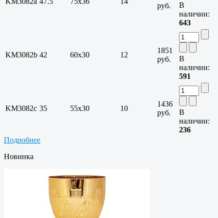
KM3082a
47.5
75х36
14
В
руб.
наличии:
643
1851
KM3082b
42
60х30
12
В
руб.
наличии:
591
1436
KM3082c
35
55х30
10
В
руб.
наличии:
236
Подробнее
Новинка