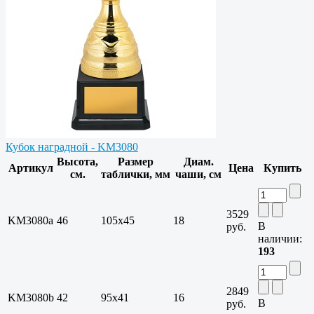
Кубок наградной - KM3080
Высота,
Размер
Диам.
Артикул
Цена
Купить
см.
таблички, мм
чаши, см
3529
KM3080a
46
105х45
18
В
руб.
наличии:
193
2849
KM3080b
42
95х41
16
В
руб.