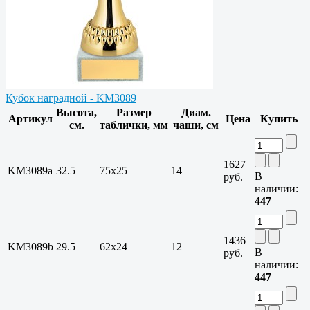
Кубок наградной - KM3089
Высота,
Размер
Диам.
Артикул
Цена
Купить
см.
таблички, мм
чаши, см
1627
KM3089a
32.5
75х25
14
В
руб.
наличии:
447
1436
KM3089b
29.5
62х24
12
В
руб.
наличии:
447