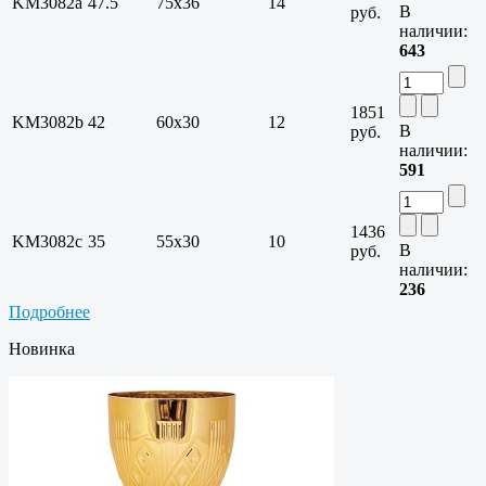
KM3082a
47.5
75х36
14
В
руб.
наличии:
643
1851
KM3082b
42
60х30
12
В
руб.
наличии:
591
1436
KM3082c
35
55х30
10
В
руб.
наличии:
236
Подробнее
Новинка