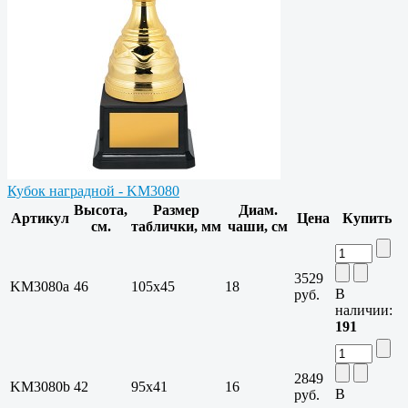
Кубок наградной - KM3080
Высота,
Размер
Диам.
Артикул
Цена
Купить
см.
таблички, мм
чаши, см
3529
KM3080a
46
105х45
18
В
руб.
наличии:
191
2849
KM3080b
42
95х41
16
В
руб.