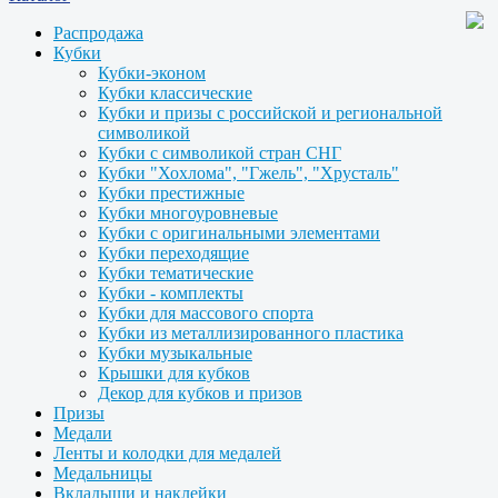
Распродажа
Кубки
Кубки-эконом
Кубки классические
Кубки и призы с российской и региональной
символикой
Кубки с символикой стран СНГ
Кубки "Хохлома", "Гжель", "Хрусталь"
Кубки престижные
Кубки многоуровневые
Кубки с оригинальными элементами
Кубки переходящие
Кубки тематические
Кубки - комплекты
Кубки для массового спорта
Кубки из металлизированного пластика
Кубки музыкальные
Крышки для кубков
Декор для кубков и призов
Призы
Медали
Ленты и колодки для медалей
Медальницы
Вкладыши и наклейки