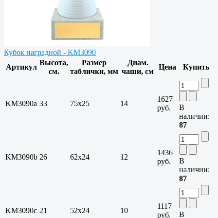
Кубок наградной - KM3090
Высота,
Размер
Диам.
Артикул
Цена
Купить
см.
таблички, мм
чаши, см
1627
KM3090a
33
75х25
14
В
руб.
наличии:
87
1436
KM3090b
26
62х24
12
В
руб.
наличии:
87
1117
KM3090c
21
52х24
10
В
руб.