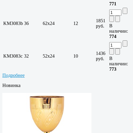
771
1851
KM3083b
36
62х24
12
В
руб.
наличии:
774
1436
KM3083c
32
52х24
10
В
руб.
наличии:
773
Подробнее
Новинка