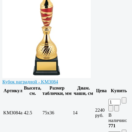
Кубок наградной - KM3084
Высота,
Размер
Диам.
Артикул
Цена
Купить
см.
таблички, мм
чаши, см
2240
KM3084a
42.5
75х36
14
В
руб.
наличии:
771