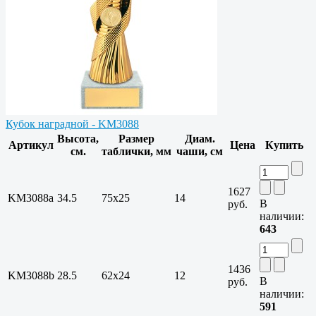
Кубок наградной - KM3088
Высота,
Размер
Диам.
Артикул
Цена
Купить
см.
таблички, мм
чаши, см
1627
KM3088a
34.5
75х25
14
В
руб.
наличии:
643
1436
KM3088b
28.5
62х24
12
В
руб.
наличии:
591