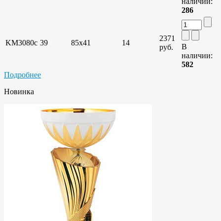
наличии:
286
2371
KM3080c
39
85х41
14
В
руб.
наличии:
582
Подробнее
Новинка