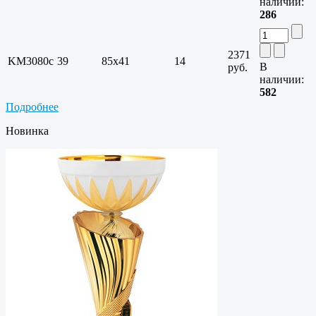
наличии:
286
2371
KM3080c
39
85х41
14
В
руб.
наличии:
582
Подробнее
Новинка