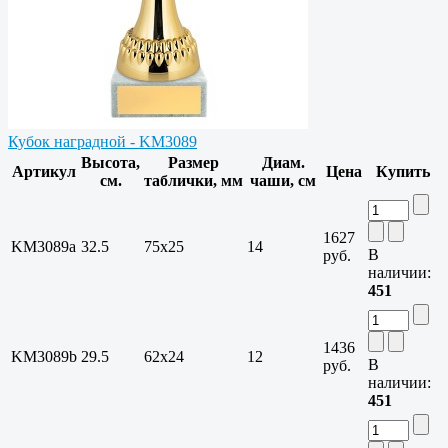
Кубок наградной - KM3089
Высота,
Размер
Диам.
Артикул
Цена
Купить
см.
таблички, мм
чаши, см
1627
KM3089a
32.5
75х25
14
В
руб.
наличии:
451
1436
KM3089b
29.5
62х24
12
В
руб.
наличии:
451