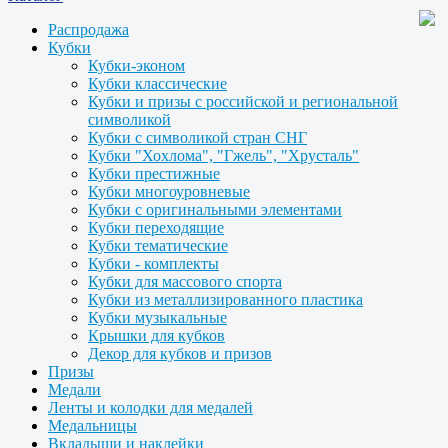
Распродажа
Кубки
Кубки-эконом
Кубки классические
Кубки и призы с российской и региональной
символикой
Кубки с символикой стран СНГ
Кубки "Хохлома", "Гжель", "Хрусталь"
Кубки престижные
Кубки многоуровневые
Кубки с оригинальными элементами
Кубки переходящие
Кубки тематические
Кубки - комплекты
Кубки для массового спорта
Кубки из металлизированного пластика
Кубки музыкальные
Крышки для кубков
Декор для кубков и призов
Призы
Медали
Ленты и колодки для медалей
Медальницы
Вкладыши и наклейки