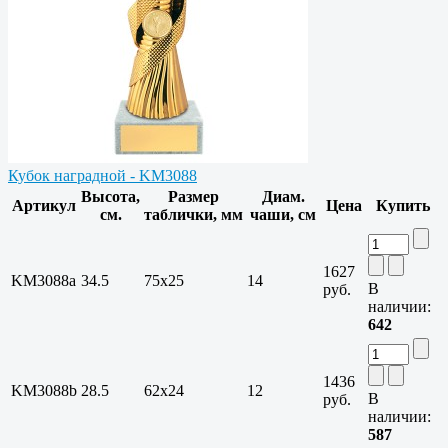
Кубок наградной - KM3088
Высота,
Размер
Диам.
Артикул
Цена
Купить
см.
таблички, мм
чаши, см
1627
KM3088a
34.5
75х25
14
В
руб.
наличии:
642
1436
KM3088b
28.5
62х24
12
В
руб.
наличии:
587