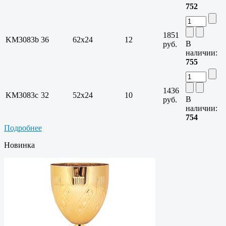
752
1851
KM3083b
36
62х24
12
В
руб.
наличии:
755
1436
KM3083c
32
52х24
10
В
руб.
наличии:
754
Подробнее
Новинка