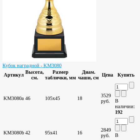
Кубок наградной - KM3080
Высота,
Размер
Диам.
Артикул
Цена
Купить
см.
таблички, мм
чаши, см
3529
KM3080a
46
105х45
18
В
руб.
наличии:
192
2849
KM3080b
42
95х41
16
В
руб.