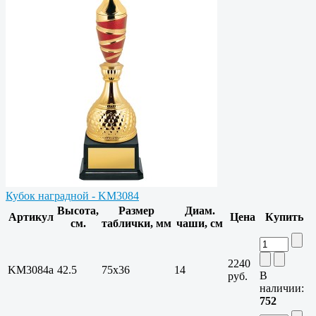
Кубок наградной - KM3084
Высота,
Размер
Диам.
Артикул
Цена
Купить
см.
таблички, мм
чаши, см
2240
KM3084a
42.5
75х36
14
В
руб.
наличии:
752