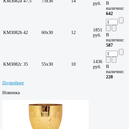
KM3082a
47.5
75х36
14
В
руб.
наличии:
642
1851
KM3082b
42
60х30
12
В
руб.
наличии:
587
1436
KM3082c
35
55х30
10
В
руб.
наличии:
228
Подробнее
Новинка