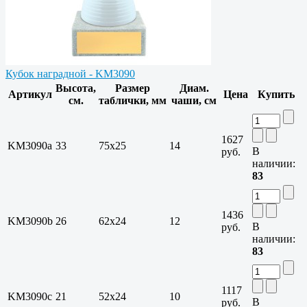
Кубок наградной - KM3090
Высота,
Размер
Диам.
Артикул
Цена
Купить
см.
таблички, мм
чаши, см
1627
KM3090a
33
75х25
14
В
руб.
наличии:
83
1436
KM3090b
26
62х24
12
В
руб.
наличии:
83
1117
KM3090c
21
52х24
10
В
руб.