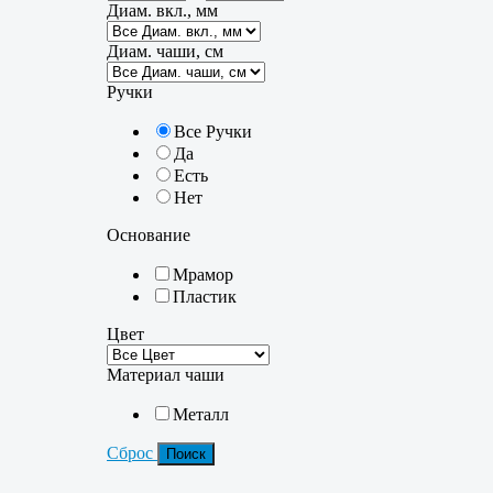
Диам. вкл., мм
Диам. чаши, см
Ручки
Все Ручки
Да
Есть
Нет
Основание
Мрамор
Пластик
Цвет
Материал чаши
Металл
Сброс