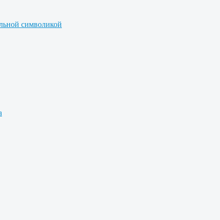
альной символикой
а