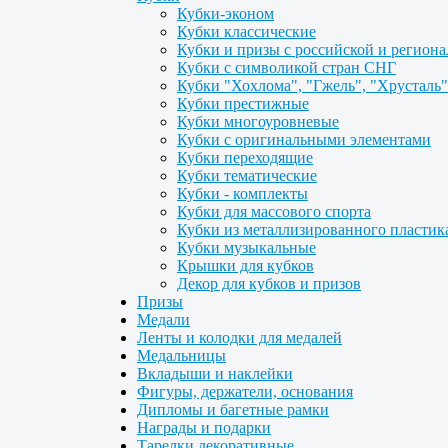
Кубки-эконом
Кубки классические
Кубки и призы с российской и регион
Кубки с символикой стран СНГ
Кубки "Хохлома", "Гжель", "Хрусталь"
Кубки престижные
Кубки многоуровневые
Кубки с оригинальными элементами
Кубки переходящие
Кубки тематические
Кубки - комплекты
Кубки для массового спорта
Кубки из металлизированного пластик
Кубки музыкальные
Крышки для кубков
Декор для кубков и призов
Призы
Медали
Ленты и колодки для медалей
Медальницы
Вкладыши и наклейки
Фигуры, держатели, основания
Дипломы и багетные рамки
Награды и подарки
Тарелки декоративные