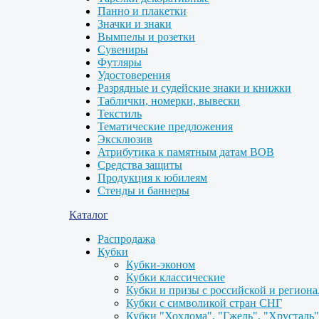
Панно и плакетки
Значки и знаки
Вымпелы и розетки
Сувениры
Футляры
Удостоверения
Разрядные и судейские знаки и книжки
Таблички, номерки, вывески
Текстиль
Тематические предложения
Эксклюзив
Атрибутика к памятным датам ВОВ
Средства защиты
Продукция к юбилеям
Стенды и баннеры
Каталог
Распродажа
Кубки
Кубки-эконом
Кубки классические
Кубки и призы с российской и регион
Кубки с символикой стран СНГ
Кубки "Хохлома", "Гжель", "Хрусталь"