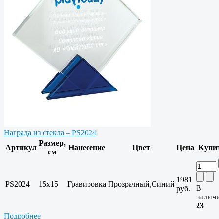
Награда из стекла – PS2024
Размер,
Артикул
Нанесение
Цвет
Цена
Купи
см
1981
PS2024
15х15
Гравировка
Прозрачный,Синий
В
руб.
налич
23
Подробнее