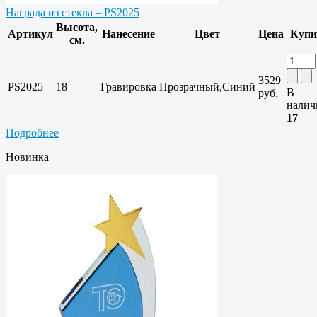
Награда из стекла – PS2025
Высота,
Артикул
Нанесение
Цвет
Цена
Купи
см.
3529
PS2025
18
Гравировка
Прозрачный,Синий
В
руб.
налич
17
Подробнее
Новинка