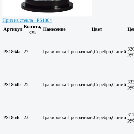
Приз из стекла - PS1864
Высота,
Артикул
Нанесение
Цвет
Це
см.
32
PS1864a
27
Гравировка
Прозрачный,Серебро,Синий
руб
33
PS1864b
25
Гравировка
Прозрачный,Серебро,Синий
руб
31
PS1864c
23
Гравировка
Прозрачный,Серебро,Синий
руб