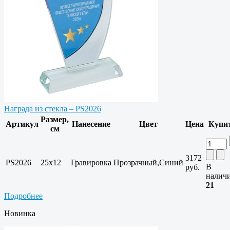
Награда из стекла – PS2026
Размер,
Артикул
Нанесение
Цвет
Цена
Купи
см
3172
PS2026
25х12
Гравировка
Прозрачный,Синий
В
руб.
налич
21
Подробнее
Новинка