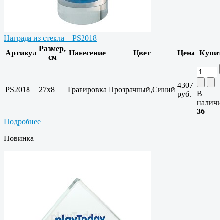
Награда из стекла – PS2018
Размер,
Артикул
Нанесение
Цвет
Цена
Купи
см
4307
PS2018
27х8
Гравировка
Прозрачный,Синий
В
руб.
налич
36
Подробнее
Новинка