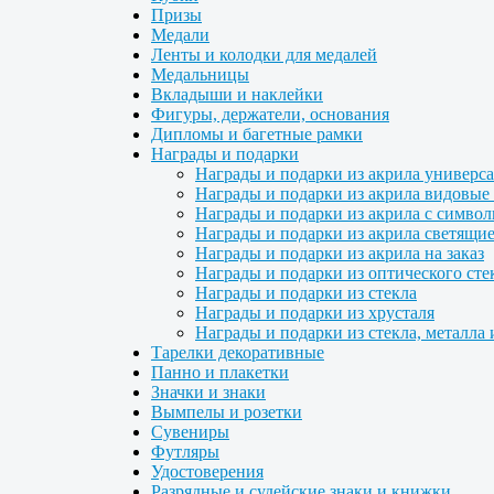
Призы
Медали
Ленты и колодки для медалей
Медальницы
Вкладыши и наклейки
Фигуры, держатели, основания
Дипломы и багетные рамки
Награды и подарки
Награды и подарки из акрила универс
Награды и подарки из акрила видовые 
Награды и подарки из акрила с символ
Награды и подарки из акрила светящие
Награды и подарки из акрила на заказ
Награды и подарки из оптического сте
Награды и подарки из стекла
Награды и подарки из хрусталя
Награды и подарки из стекла, металла 
Тарелки декоративные
Панно и плакетки
Значки и знаки
Вымпелы и розетки
Сувениры
Футляры
Удостоверения
Разрядные и судейские знаки и книжки