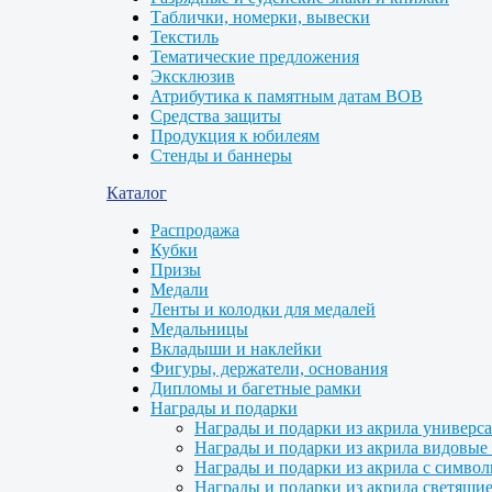
Таблички, номерки, вывески
Текстиль
Тематические предложения
Эксклюзив
Атрибутика к памятным датам ВОВ
Средства защиты
Продукция к юбилеям
Стенды и баннеры
Каталог
Распродажа
Кубки
Призы
Медали
Ленты и колодки для медалей
Медальницы
Вкладыши и наклейки
Фигуры, держатели, основания
Дипломы и багетные рамки
Награды и подарки
Награды и подарки из акрила универс
Награды и подарки из акрила видовые 
Награды и подарки из акрила с символ
Награды и подарки из акрила светящие