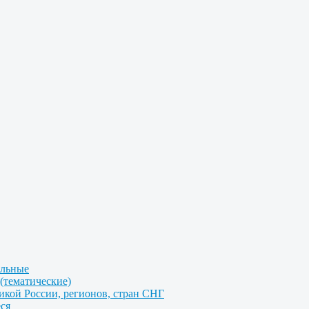
альные
(тематические)
икой России, регионов, стран СНГ
ся