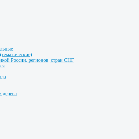
альные
(тематические)
икой России, регионов, стран СНГ
ся
кла
и дерева