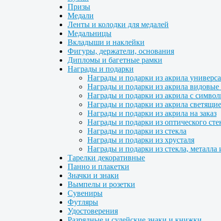
Призы
Медали
Ленты и колодки для медалей
Медальницы
Вкладыши и наклейки
Фигуры, держатели, основания
Дипломы и багетные рамки
Награды и подарки
Награды и подарки из акрила универс
Награды и подарки из акрила видовые 
Награды и подарки из акрила с символ
Награды и подарки из акрила светящие
Награды и подарки из акрила на заказ
Награды и подарки из оптического сте
Награды и подарки из стекла
Награды и подарки из хрусталя
Награды и подарки из стекла, металла 
Тарелки декоративные
Панно и плакетки
Значки и знаки
Вымпелы и розетки
Сувениры
Футляры
Удостоверения
Разрядные и судейские знаки и книжки