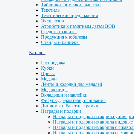
Таблички, номерки, вывески
Текстиль
Тематические предложения
Эксклюзив
Атрибутика к памятным датам ВОВ
Средства защиты
Продукция к юбилеям
Стенды и баннеры
Каталог
Распродажа
Кубки
Призы
Медали
Ленты и колодки для медалей
Медальницы
Вкладыши и наклейки
Фигуры, держатели, основания
Дипломы и багетные рамки
Награды и подарки
Награды и подарки из акрила универс
Награды и подарки из акрила видовые 
Награды и подарки из акрила с символ
Награды и подарки из акрила светящие