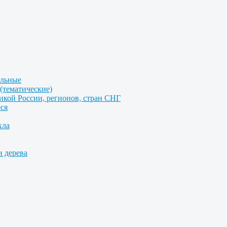
альные
(тематические)
икой России, регионов, стран СНГ
ся
кла
и дерева