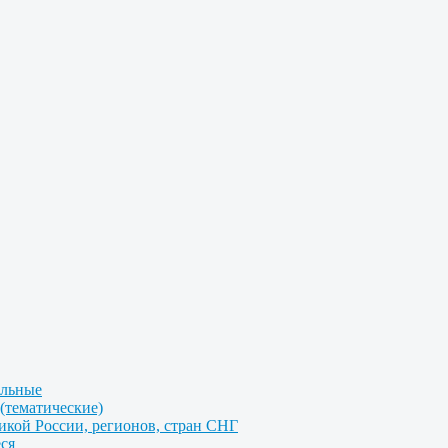
альные
(тематические)
икой России, регионов, стран СНГ
ся