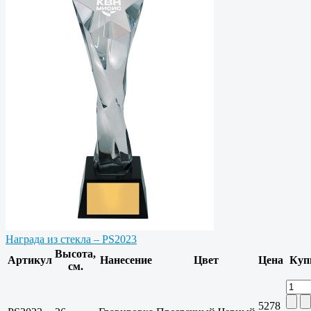
Награда из стекла – PS2023
Высота,
Артикул
Нанесение
Цвет
Цена
Куп
см.
5278