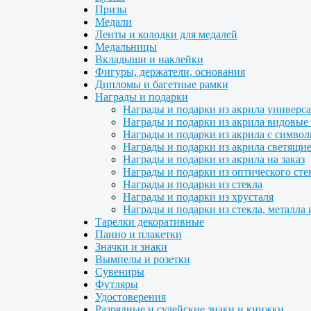
Призы
Медали
Ленты и колодки для медалей
Медальницы
Вкладыши и наклейки
Фигуры, держатели, основания
Дипломы и багетные рамки
Награды и подарки
Награды и подарки из акрила универс
Награды и подарки из акрила видовые 
Награды и подарки из акрила с символ
Награды и подарки из акрила светящие
Награды и подарки из акрила на заказ
Награды и подарки из оптического сте
Награды и подарки из стекла
Награды и подарки из хрусталя
Награды и подарки из стекла, металла 
Тарелки декоративные
Панно и плакетки
Значки и знаки
Вымпелы и розетки
Сувениры
Футляры
Удостоверения
Разрядные и судейские знаки и книжки