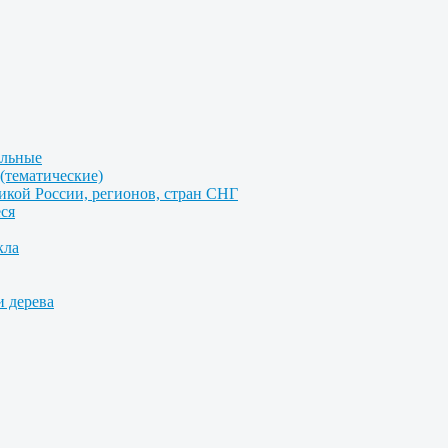
альные
(тематические)
икой России, регионов, стран СНГ
ся
кла
и дерева