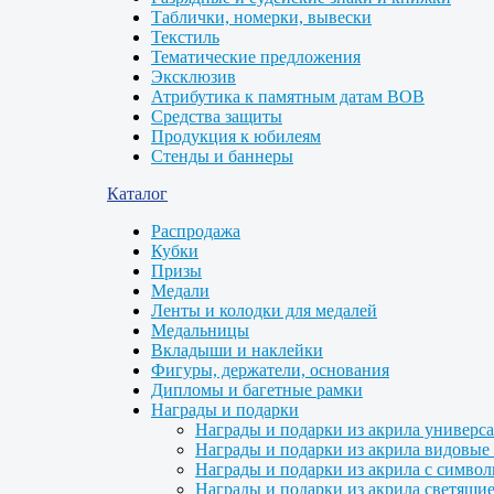
Таблички, номерки, вывески
Текстиль
Тематические предложения
Эксклюзив
Атрибутика к памятным датам ВОВ
Средства защиты
Продукция к юбилеям
Стенды и баннеры
Каталог
Распродажа
Кубки
Призы
Медали
Ленты и колодки для медалей
Медальницы
Вкладыши и наклейки
Фигуры, держатели, основания
Дипломы и багетные рамки
Награды и подарки
Награды и подарки из акрила универс
Награды и подарки из акрила видовые 
Награды и подарки из акрила с символ
Награды и подарки из акрила светящие