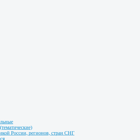
альные
(тематические)
икой России, регионов, стран СНГ
ся