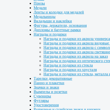
Призы
Медали
Ленты и колодки для медалей
Медальницы
Вкладыши и наклейки
Фигуры, держатели, основания
Дипломы и багетные рамки
Награды и подарки
Награды и подарки из акрила универс
Награды и подарки из акрила видовые 
Награды и подарки из акрила с символ
Награды и подарки из акрила светящие
Награды и подарки из акрила на заказ
Награды и подарки из оптического сте
Награды и подарки из стекла
Награды и подарки из хрусталя
Награды и подарки из стекла, металла 
Тарелки декоративные
Панно и плакетки
Значки и знаки
Вымпелы и розетки
Сувениры
Футляры
Удостоверения
Разрядные и судейские знаки и книжки