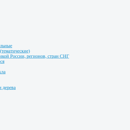
альные
(тематические)
икой России, регионов, стран СНГ
ся
кла
и дерева