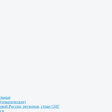
альные
(тематические)
икой России, регионов, стран СНГ
ся