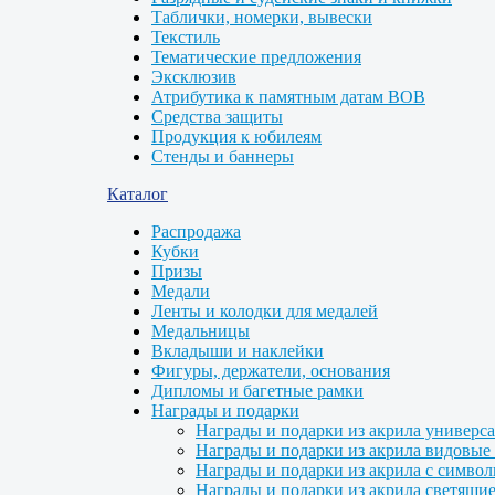
Таблички, номерки, вывески
Текстиль
Тематические предложения
Эксклюзив
Атрибутика к памятным датам ВОВ
Средства защиты
Продукция к юбилеям
Стенды и баннеры
Каталог
Распродажа
Кубки
Призы
Медали
Ленты и колодки для медалей
Медальницы
Вкладыши и наклейки
Фигуры, держатели, основания
Дипломы и багетные рамки
Награды и подарки
Награды и подарки из акрила универс
Награды и подарки из акрила видовые 
Награды и подарки из акрила с символ
Награды и подарки из акрила светящие