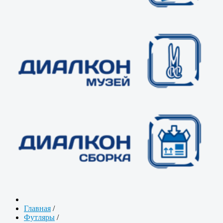
Главная
/
Футляры
/