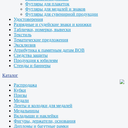
Футляры для плакеток
Футляры для медалей и знаков
Футляры для сувенирной продукции
Удостоверения
Разрядные и судейские знаки и книжки
Таблички, номерки, вывески
Текстиль
Тематические предложения
Эксклюзив
Атрибутика к памятным датам ВОВ
Средства защиты
Продукция к юбилеям
Стенды и баннеры
Каталог
Распродажа
Кубки
Призы
Медали
Ленты и колодки для медалей
Медальницы
Вкладыши и наклейки
Фигуры, держатели, основания
Дипломы и багетные рамки