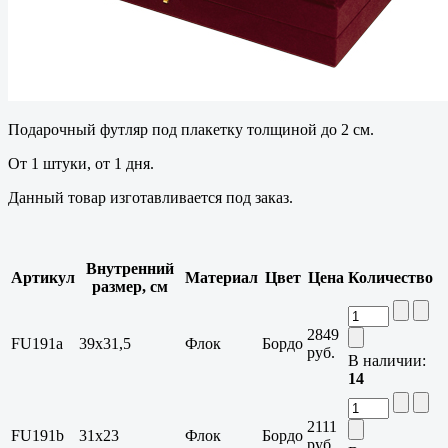
Подарочный футляр под плакетку толщиной до 2 см.
От 1 штуки, от 1 дня.
Данный товар изготавливается под заказ.
Внутренний
Артикул
Материал
Цвет
Цена
Количество
размер, см
2849
FU191a
39x31,5
Флок
Бордо
руб.
В наличии:
14
2111
FU191b
31x23
Флок
Бордо
руб.