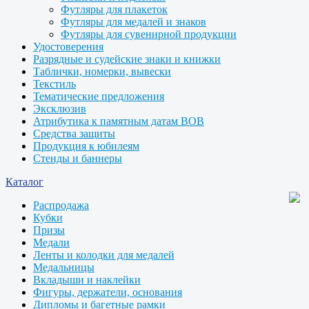
Футляры для плакеток
Футляры для медалей и знаков
Футляры для сувенирной продукции
Удостоверения
Разрядные и судейские знаки и книжки
Таблички, номерки, вывески
Текстиль
Тематические предложения
Эксклюзив
Атрибутика к памятным датам ВОВ
Средства защиты
Продукция к юбилеям
Стенды и баннеры
Каталог
Распродажа
Кубки
Призы
Медали
Ленты и колодки для медалей
Медальницы
Вкладыши и наклейки
Фигуры, держатели, основания
Дипломы и багетные рамки