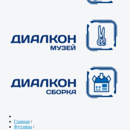
Главная
/
Футляры
/