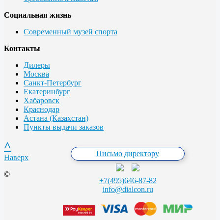
Социальная жизнь
Современный музей спорта
Контакты
Дилеры
Москва
Санкт-Петербург
Екатеринбург
Хабаровск
Краснодар
Астана (Казахстан)
Пункты выдачи заказов
^
Письмо директору
Наверх
©
+7(495)646-87-82
info@dialcon.ru