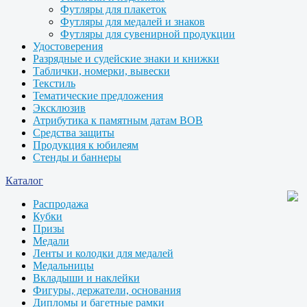
Футляры для плакеток
Футляры для медалей и знаков
Футляры для сувенирной продукции
Удостоверения
Разрядные и судейские знаки и книжки
Таблички, номерки, вывески
Текстиль
Тематические предложения
Эксклюзив
Атрибутика к памятным датам ВОВ
Средства защиты
Продукция к юбилеям
Стенды и баннеры
Каталог
Распродажа
Кубки
Призы
Медали
Ленты и колодки для медалей
Медальницы
Вкладыши и наклейки
Фигуры, держатели, основания
Дипломы и багетные рамки