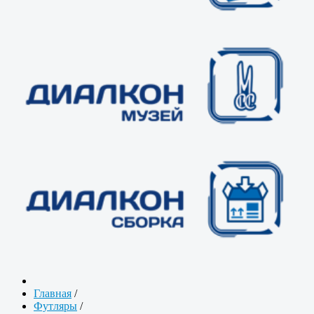
Главная
/
Футляры
/