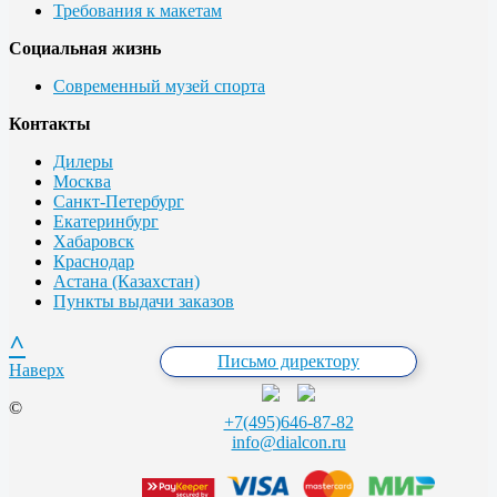
Требования к макетам
Социальная жизнь
Современный музей спорта
Контакты
Дилеры
Москва
Санкт-Петербург
Екатеринбург
Хабаровск
Краснодар
Астана (Казахстан)
Пункты выдачи заказов
^
Письмо директору
Наверх
©
+7(495)646-87-82
info@dialcon.ru