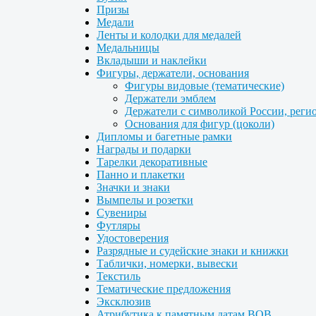
Призы
Медали
Ленты и колодки для медалей
Медальницы
Вкладыши и наклейки
Фигуры, держатели, основания
Фигуры видовые (тематические)
Держатели эмблем
Держатели с символикой России, реги
Основания для фигур (цоколи)
Дипломы и багетные рамки
Награды и подарки
Тарелки декоративные
Панно и плакетки
Значки и знаки
Вымпелы и розетки
Сувениры
Футляры
Удостоверения
Разрядные и судейские знаки и книжки
Таблички, номерки, вывески
Текстиль
Тематические предложения
Эксклюзив
Атрибутика к памятным датам ВОВ