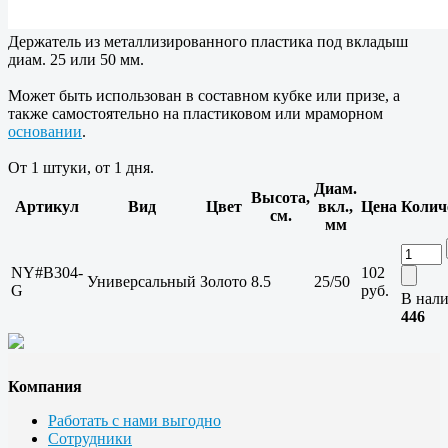
Держатель из металлизированного пластика под вкладыш
диам. 25 или 50 мм.
Может быть использован в составном кубке или призе, а
также самостоятельно на пластиковом или мраморном
основании
.
От 1 штуки, от 1 дня.
Диам.
Высота,
Артикул
Вид
Цвет
вкл.,
Цена
Колич
см.
мм
NY#B304-
102
Универсальный
Золото
8.5
25/50
G
руб.
В нали
446
Компания
Работать с нами выгодно
Сотрудники