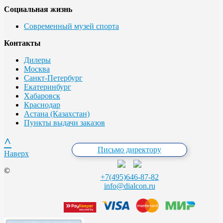
Социальная жизнь
Современный музей спорта
Контакты
Дилеры
Москва
Санкт-Петербург
Екатеринбург
Хабаровск
Краснодар
Астана (Казахстан)
Пункты выдачи заказов
^
Письмо директору
Наверх
©
+7(495)646-87-82
info@dialcon.ru