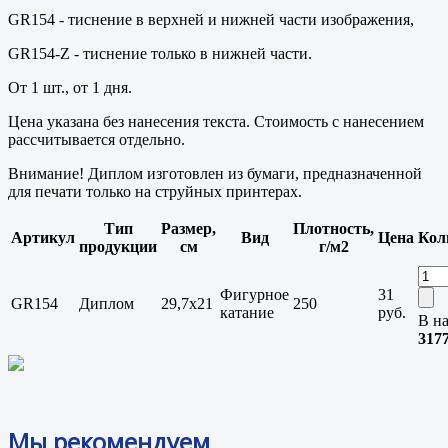
GR154 - тиснение в верхней и нижней части изображения,
GR154-Z - тиснение только в нижней части.
От 1 шт., от 1 дня.
Цена указана без нанесения текста. Стоимость с нанесением
рассчитывается отдельно.
Внимание! Диплом изготовлен из бумаги, предназначенной
для печати только на струйных принтерах.
Тип
Размер,
Плотность,
Артикул
Вид
Цена
Кол
продукции
см
г/м2
Фигурное
31
GR154
Диплом
29,7x21
250
катание
руб.
В н
317
Мы рекомендуем