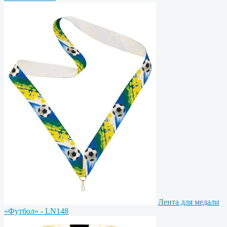
Лента для медали
«Футбол» - LN148