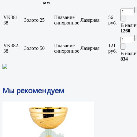
мм
VK381-
Плавание
56
Золото
25
Лазерная
38
синхронное
руб.
В нали
1260
VK382-
Плавание
121
Золото
50
Лазерная
38
синхронное
руб.
В нали
834
Мы рекомендуем