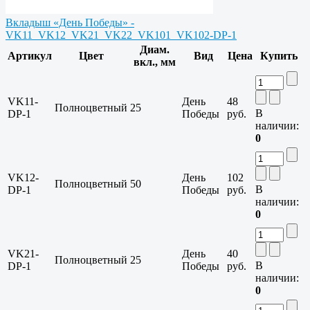
Вкладыш «День Победы» -
VK11_VK12_VK21_VK22_VK101_VK102-DP-1
Диам.
Артикул
Цвет
Вид
Цена
Купить
вкл., мм
VK11-
День
48
Полноцветный
25
В
DP-1
Победы
руб.
наличии:
0
VK12-
День
102
Полноцветный
50
В
DP-1
Победы
руб.
наличии:
0
VK21-
День
40
Полноцветный
25
В
DP-1
Победы
руб.
наличии:
0