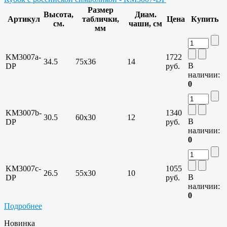
Размер
Высота,
Диам.
Артикул
таблички,
Цена
Купить
см.
чаши, см
мм
KM3007a-
1722
34.5
75х36
14
В
DP
руб.
наличии:
0
KM3007b-
1340
30.5
60х30
12
В
DP
руб.
наличии:
0
KM3007c-
1055
26.5
55х30
10
В
DP
руб.
наличии:
0
Подробнее
Новинка