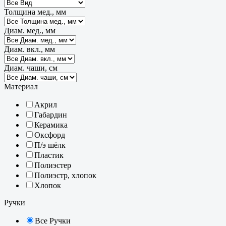
Толщина мед., мм
Диам. мед., мм
Диам. вкл., мм
Диам. чаши, см
Материал
Акрил
Габардин
Керамика
Оксфорд
П/э шёлк
Пластик
Полиэстер
Полиэстр, хлопок
Хлопок
Ручки
Все Ручки