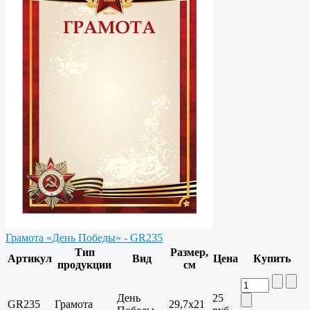
Грамота «День Победы» - GR235
Тип
Размер,
Артикул
Вид
Цена
Купить
продукции
см
День
25
GR235
Грамота
29,7x21