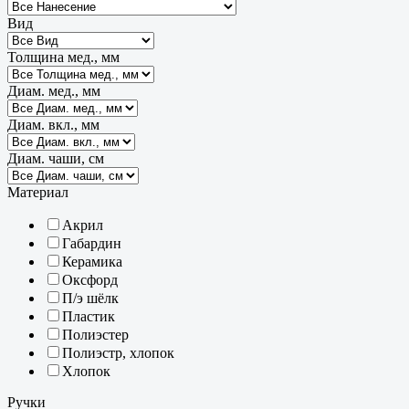
Вид
Толщина мед., мм
Диам. мед., мм
Диам. вкл., мм
Диам. чаши, см
Материал
Акрил
Габардин
Керамика
Оксфорд
П/э шёлк
Пластик
Полиэстер
Полиэстр, хлопок
Хлопок
Ручки