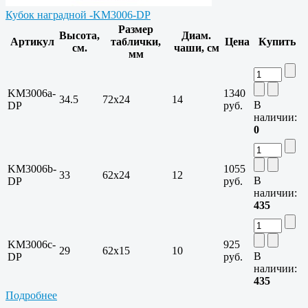
Кубок наградной -KM3006-DP
Размер
Высота,
Диам.
Артикул
таблички,
Цена
Купить
см.
чаши, см
мм
KM3006a-
1340
34.5
72х24
14
В
DP
руб.
наличии:
0
KM3006b-
1055
33
62х24
12
В
DP
руб.
наличии:
435
KM3006c-
925
29
62х15
10
В
DP
руб.
наличии:
435
Подробнее