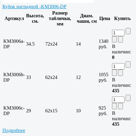
Кубок наградной -KM3006-DP
Размер
Высота,
Диам.
Артикул
таблички,
Цена
Купить
см.
чаши, см
мм
KM3006a-
1340
34.5
72х24
14
В
DP
руб.
наличии:
0
KM3006b-
1055
33
62х24
12
В
DP
руб.
наличии:
435
KM3006c-
925
29
62х15
10
В
DP
руб.
наличии:
435
Подробнее