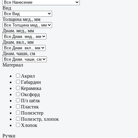
Вид
Толщина мед., мм
Диам. мед., мм
Диам. вкл., мм
Диам. чаши, см
Материал
Акрил
Габардин
Керамика
Оксфорд
П/э шёлк
Пластик
Полиэстер
Полиэстр, хлопок
Хлопок
Ручки