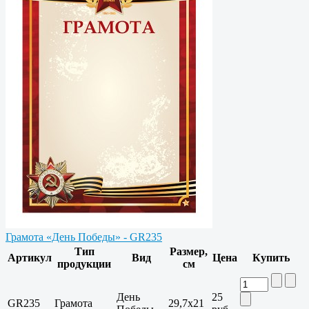
Грамота «День Победы» - GR235
Тип
Размер,
Артикул
Вид
Цена
Купить
продукции
см
День
25
GR235
Грамота
29,7x21